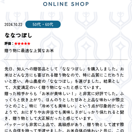
2024.10.22
50代・60代
ななつぼし
評価：
★★★★★
贈り物に最適な上質なお米
先日、知人への贈答品として「ななつぼし」を購入しました。お
米はどんな方にも喜ばれる贈り物なので、特に品質にこだわりた
いと思い、舟山農産の「ななつぼし」を選びました。結果とし
て、大変満足のいく贈り物になったと感じています。
贈った相手からも「お米が美味しい！」と非常に好評でした。ふ
っくらと炊き上がり、ほんのりとした甘みと上品な味わいが際立
つとのこと。特に「冷めても美味しい」という点が印象的だった
ようで、おにぎりやお弁当でも美味しさがしっかり保たれると聞
き、贈り物として大正解だったと感じています。
パッケージも非常に上品で、高級感があり、贈り物として渡す際
にも自信を持って手渡せました。お米自体の味わいと共に、この